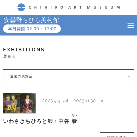
CHIHIRO ART MUSEUM
安曇野ちひろ美術館
本日開館
09:00
-
17:00
EXHIBITIONS
展覧会
過去の展覧会
2023.9.9 sat
-
2023.11.30 thu
たい
いわさきちひろと師・中谷
泰