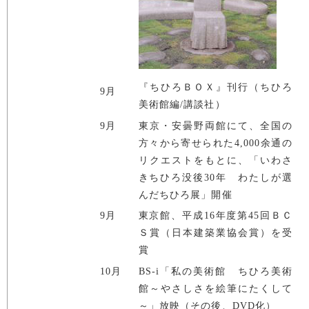
『ちひろＢＯＸ』刊行（ちひろ
9月
美術館編/講談社）
9月
東京・安曇野両館にて、全国の
方々から寄せられた4,000余通の
リクエストをもとに、「いわさ
きちひろ没後30年 わたしが選
んだちひろ展」開催
9月
東京館、平成16年度第45回ＢＣ
Ｓ賞（日本建築業協会賞）を受
賞
10月
BS-i「私の美術館 ちひろ美術
館～やさしさを絵筆にたくして
～」放映（その後、DVD化）