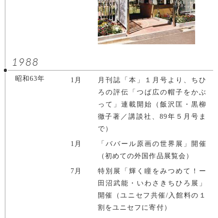
1988
昭和63年
1月
月刊誌「本」１月号より、ちひ
ろの評伝「つば広の帽子をかぶ
って」連載開始（飯沢匡・黒柳
徹子著／講談社、89年５月号ま
で）
1月
「ババール原画の世界展」開催
（初めての外国作品展覧会）
7月
特別展「輝く瞳をみつめて！ー
田沼武能・いわさきちひろ展」
開催（ユニセフ共催/入館料の１
割をユニセフに寄付）