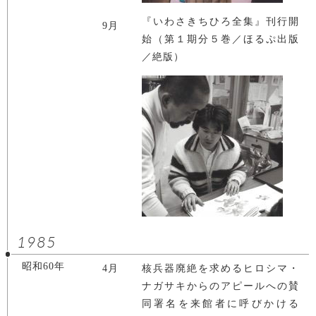
『いわさきちひろ全集』刊行開
9月
始（第１期分５巻／ほるぷ出版
／絶版）
1985
昭和60年
4月
核兵器廃絶を求めるヒロシマ・
ナガサキからのアピールへの賛
同署名を来館者に呼びかける