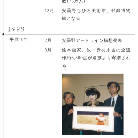
数175万人）
12月
安曇野ちひろ美術館、登録博物
館となる
1998
平成10年
2月
安曇野アートライン構想発表
3月
絵本画家、故・赤羽末吉の全遺
作約6,800点が遺族より寄贈され
る