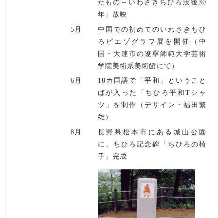
たもの～いわさきちひろ没後30
年」放映
5月
中国での初めてのいわさきちひ
ろピエゾグラフ展を開催（中
国・大連市の遼寧師範大学芸術
学院美術系美術館にて）
6月
18カ国語で「平和」ということ
ばが入った「ちひろ平和Tシャ
ツ」を制作（デザイン・福田繁
雄）
8月
長野県松本市にある城山公園
に、ちひろ記念碑「ちひろの椅
子」完成