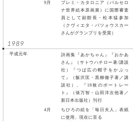
9月
プレミ・カタロニア（バルセロ
ナ世界絵本原画展）に国際審査
員として副館長・松本猛参加
（クヴィエタ・パツォウスカー
さんがグランプリを受賞）
1989
平成元年
詩画集『あかちゃん』『おかあ
さん』（サトウハチロー著/講談
社）『つば広の帽子をかぶっ
て』（飯沢匡・黒柳徹子著／講
談社）、『18枚のポートレー
ト』（俵万智・山田洋次他著／
新日本出版社）刊行
4月
ちひろの絵を「毎日夫人」表紙
に使用、現在に至る