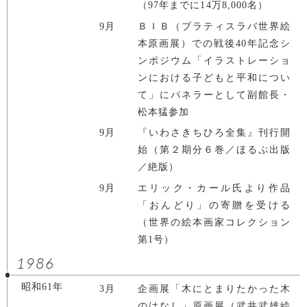
（97年までに14万8,000名）
9月
ＢＩＢ（ブラティスラバ世界絵
本原画展）での戦後40年記念シ
ンポジウム「イラストレーショ
ンにおける子どもと平和につい
て」にパネラーとして副館長・
松本猛参加
9月
『いわさきちひろ全集』刊行開
始（第２期分６巻／ほるぷ出版
／絶版）
9月
エリック・カール氏より作品
「おんどり」の寄贈を受ける
（世界の絵本画家コレクション
第1号）
1986
昭和61年
3月
企画展「木にとまりたかった木
のはなし」原画展（武井武雄絵