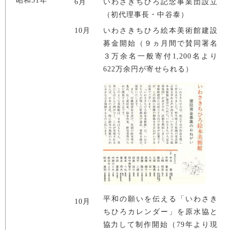
昭和51年
6月
いわさきちひろ記念事業団設立
（初代理事長・中谷泰）
10月
いわさきちひろ絵本美術館建設
募金開始（９ヵ月間で賛同署名
３万余名一般寄付1,200名より
622万余円が寄せられる）
平和の願いを伝える「いわさき
10月
ちひろカレンダー」を原水協と
協力して制作開始（79年より現