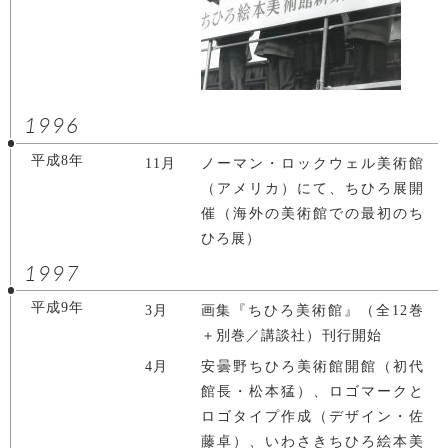
1996
平成8年
11月
ノーマン・ロックウェル美術館
（アメリカ）にて、ちひろ展開
催（海外の美術館での最初のち
ひろ展）
1997
平成9年
3月
画集『ちひろ美術館』（全12巻
＋別巻／講談社）刊行開始
4月
安曇野ちひろ美術館開館（初代
館長・松本猛）、ロゴマークと
ロゴタイプ作成（デザイン・佐
藤卓）、いわさきちひろ絵本美