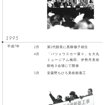
1995
平成7年
2月
第2代館長に黒柳徹子就任
4月
「パツォウスカー展Ⅱ」を大丸
ミュージアム梅田、伊勢丹美術
館他３会場にて開催
5月
安曇野ちひろ美術館着工