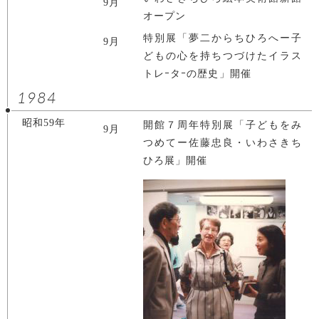
9月
オープン
特別展「夢二からちひろへー子
9月
どもの心を持ちつづけたイラス
トレｰタｰの歴史」開催
1984
昭和59年
開館７周年特別展「子どもをみ
9月
つめてー佐藤忠良・いわさきち
ひろ展」開催