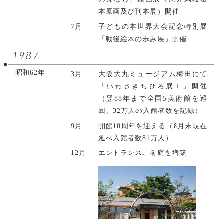
本原画及び刊本展）開催
7月
子どもの本世界大会記念特別展
「戦後絵本の歩み展」開催
1987
昭和62年
3月
大阪大丸ミュージアム梅田にて
「いわさきちひろ展Ⅰ」開催
（翌88年まで全国5美術館を巡
回、32万人の入館者数を記録）
9月
開館10周年を迎える（8月末現在
延べ入館者数81万人）
12月
エントランス、前庭を増築