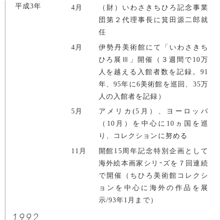
平成3年
4月
（財）いわさきちひろ記念事業
団第２代理事長に箕田源二郎就
任
4月
伊勢丹美術館にて「いわさきち
ひろ展Ⅲ」開催（３週間で10万
人を越える入館者数を記録。91
年、95年に6美術館を巡回、35万
人の入館者を記録）
5月
アメリカ(5月）、ヨーロッパ
（10月）を中心に10ヵ国を巡
り、コレクションに努める
11月
開館15周年記念特別企画として
海外絵本画家シリｰズを７回連続
で開催（ちひろ美術館コレクシ
ョンを中心に海外の作品を展
示/93年1月まで）
1992