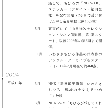
議して、ちひろの「NO WAR」
ステッカー（デザイン・福田繁
雄）を配布開始（2ヶ月で受け付
けた申し込み枚数は約15万枚）
5月
東京館にて「山田洋次セレクシ
ョン・シネマ倶楽部」第1期スタ
ート、以後2006年の第5期まで開
催。
11月
いわさきちひろ作品の代表作の
デジタル・アーカイブをスター
ト（2017年2月現在で約460点）
2004
平成16年
3月
NHK「新日曜美術館 いわさき
ちひろ 戦場の少女を見つめ
て」放映
3月
NHKBS-hi「ちひろが残してくれ