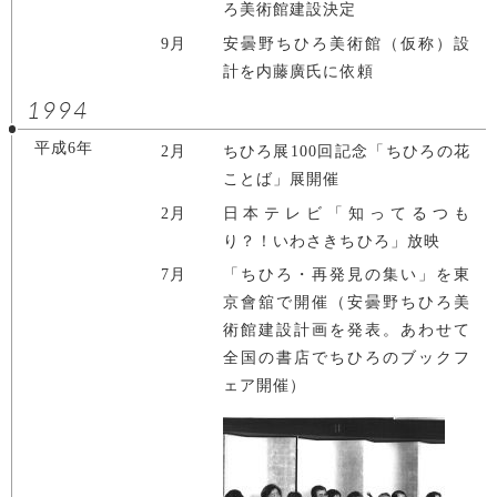
ろ美術館建設決定
9月
安曇野ちひろ美術館（仮称）設
計を内藤廣氏に依頼
1994
平成6年
2月
ちひろ展100回記念「ちひろの花
ことば」展開催
2月
日本テレビ「知ってるつも
り？！いわさきちひろ」放映
7月
「ちひろ・再発見の集い」を東
京會舘で開催（安曇野ちひろ美
術館建設計画を発表。あわせて
全国の書店でちひろのブックフ
ェア開催）