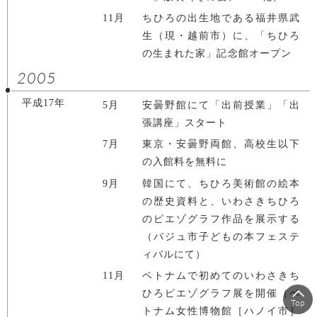
11月
ちひろの出生地である福井県武
生（現・越前市）に、「ちひろ
の生まれた家」記念館オープン
2005
平成17年
5月
安曇野館にて「出前授業」「出
張講座」スタート
7月
東京・安曇野両館、高校生以下
の入館料を無料に
9月
韓国にて、ちひろ美術館の絵本
の歴史資料と、いわさきちひろ
のピエゾグラフ作品を展示する
（パジュ市子どもの本フェステ
ィバルにて）
11月
ベトナムで初めてのいわさきち
ひろピエゾグラフ展を開催（ベ
Top
トナム女性博物館［ハノイ市］