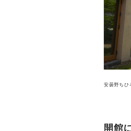
安曇野ちひ
開館