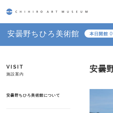
CHIHIRO ART MUSEUM
安曇野ちひろ美術館
本日開館
0
安曇
VISIT
施設案内
安曇野ちひろ美術館について