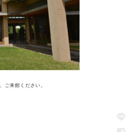
、ご来館ください。
SN
Me