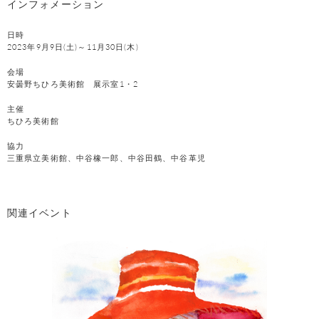
インフォメーション
日時
2023年9月9日(土)～11月30日(木)
会場
安曇野ちひろ美術館 展示室1・2
主催
ちひろ美術館
協力
三重県立美術館、中谷橡一郎、中谷田鶴、中谷革児
関連イベント