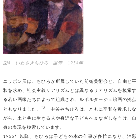
図4 いわさきちひろ 眼帯 1954年
ニッポン展は、ちひろが所属していた前衛美術会と、自由と平
和を求め、社会主義リアリズムとは異なるリアリズムを模索す
る若い画家たちによって組織され、ルポルタージュ絵画の拠点
*3
ともなりました。
中谷やちひろは、ともに平和を希求しな
がら、土と共に生きる人や身近な子どもへまなざしを向け、自
身の表現を模索しています。
1955年以降、ちひろは子どもの本の仕事が多忙になり、油彩