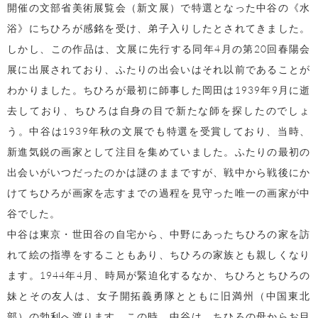
開催の文部省美術展覧会（新文展）で特選となった中谷の《水
浴》にちひろが感銘を受け、弟子入りしたとされてきました。
しかし、この作品は、文展に先行する同年4月の第20回春陽会
展に出展されており、ふたりの出会いはそれ以前であることが
わかりました。ちひろが最初に師事した岡田は1939年9月に逝
去しており、ちひろは自身の目で新たな師を探したのでしょ
う。中谷は1939年秋の文展でも特選を受賞しており、当時、
新進気鋭の画家として注目を集めていました。ふたりの最初の
出会いがいつだったのかは謎のままですが、戦中から戦後にか
けてちひろが画家を志すまでの過程を見守った唯一の画家が中
谷でした。
中谷は東京・世田谷の自宅から、中野にあったちひろの家を訪
れて絵の指導をすることもあり、ちひろの家族とも親しくなり
ます。1944年4月、時局が緊迫化するなか、ちひろとちひろの
妹とその友人は、女子開拓義勇隊とともに旧満州（中国東北
部）の勃利へ渡ります。この時、中谷は、ちひろの母からお目