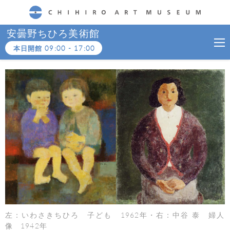
CHIHIRO ART MUSEUM
安曇野ちひろ美術館
本日開館
09:00
-
17:00
左：いわさきちひろ 子ども 1962年・右：中谷 泰 婦人
像 1942年