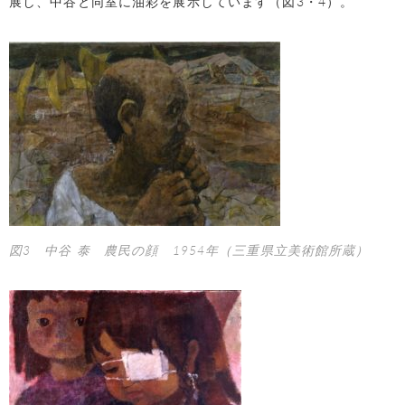
展し、中谷と同室に油彩を展示しています（図3・4）。
図3 中谷 泰 農民の顔 1954年（三重県立美術館所蔵）