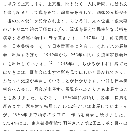
し単身で上京します。上京後、間もなく「人民新聞」に絵も文
も書く記者として職を得て、編集長を介して、画家の赤松俊子
（後の丸木俊）を紹介されます。ちひろは、丸木位里・俊夫妻
のアトリエで絵の研鑽にはげみ、流派を超えて民主的な芸術を
模索する機運の渦中に身を置きます。1947年には、前衛美術
会、日本美術会、そして日本童画会に入会し、それぞれの展覧
会に出展するほか、1949年から1953年の間に女流画家協会展
*2
にも出展しています。
1948年に、ちひろが中谷に宛てた
はがきには、展覧会に出す油彩を見てほしいと書かれており、
ふたりの交流が再開していることがわかります。中谷も日本美
術会へ入会し、同会が主催する展覧会へふたりとも出展するこ
ともありました。ちひろは、1950年に結婚し、翌年、長男を
産みます。家を建て転居した1952年だけは出展していません
が、1955年まで油彩のダブロ―作品を発表し続けました。
1954年には、東京都美術館で開催された第2回ニッポン展へ出