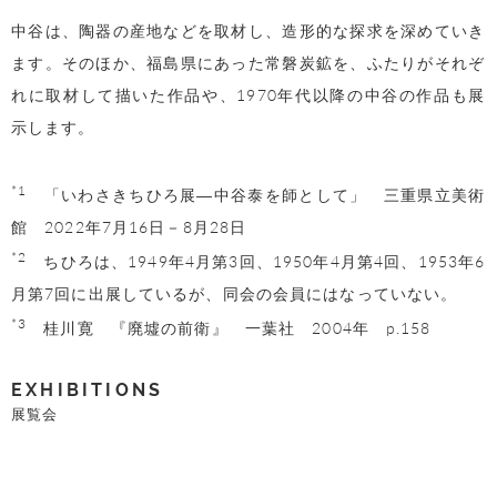
中谷は、陶器の産地などを取材し、造形的な探求を深めていき
ます。そのほか、福島県にあった常磐炭鉱を、ふたりがそれぞ
れに取材して描いた作品や、1970年代以降の中谷の作品も展
示します。
*1
「いわさきちひろ展―中谷泰を師として」 三重県立美術
館 2022年7月16日－8月28日
*2
ちひろは、1949年4月第3回、1950年4月第4回、1953年6
月第7回に出展しているが、同会の会員にはなっていない。
*3
桂川寛 『廃墟の前衛』 一葉社 2004年 p.158
EXHIBITIONS
展覧会