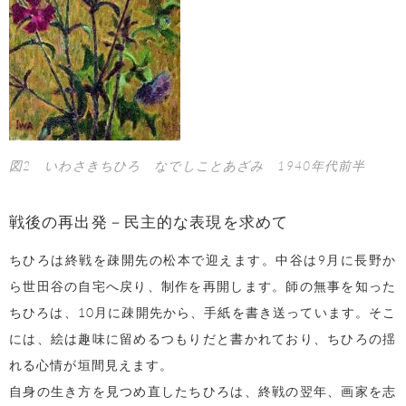
図2 いわさきちひろ なでしことあざみ 1940年代前半
戦後の再出発－民主的な表現を求めて
ちひろは終戦を疎開先の松本で迎えます。中谷は9月に長野か
ら世田谷の自宅へ戻り、制作を再開します。師の無事を知った
ちひろは、10月に疎開先から、手紙を書き送っています。そこ
には、絵は趣味に留めるつもりだと書かれており、ちひろの揺
れる心情が垣間見えます。
自身の生き方を見つめ直したちひろは、終戦の翌年、画家を志