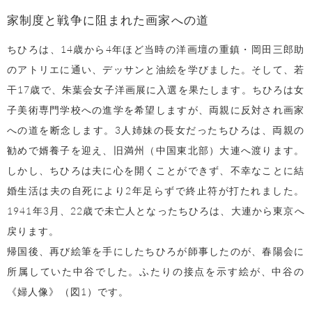
家制度と戦争に阻まれた画家への道
ちひろは、14歳から4年ほど当時の洋画壇の重鎮・岡田三郎助
のアトリエに通い、デッサンと油絵を学びました。そして、若
干17歳で、朱葉会女子洋画展に入選を果たします。ちひろは女
子美術専門学校への進学を希望しますが、両親に反対され画家
への道を断念します。3人姉妹の長女だったちひろは、両親の
勧めで婿養子を迎え、旧満州（中国東北部）大連へ渡ります。
しかし、ちひろは夫に心を開くことができず、不幸なことに結
婚生活は夫の自死により2年足らずで終止符が打たれました。
1941年3月、22歳で未亡人となったちひろは、大連から東京へ
戻ります。
帰国後、再び絵筆を手にしたちひろが師事したのが、春陽会に
所属していた中谷でした。ふたりの接点を示す絵が、中谷の
《婦人像》（図1）です。