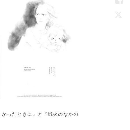
LIN
Fac
Twi
さかったときに』と『戦火のなかの