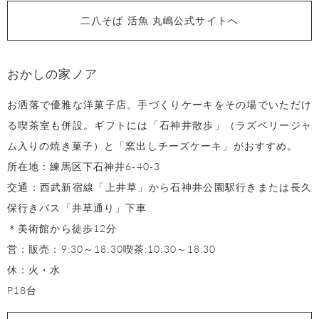
二八そば 活魚 丸嶋公式サイトへ
おかしの家ノア
お洒落で優雅な洋菓子店。手づくりケーキをその場でいただけ
る喫茶室も併設。ギフトには「石神井散歩」（ラズベリージャ
ム入りの焼き菓子）と「窯出しチーズケーキ」がおすすめ。
所在地：練馬区下石神井6‐40‐3
交通：西武新宿線「上井草」から石神井公園駅行きまたは長久
保行きバス「井草通り」下車
＊美術館から徒歩12分
営：販売：9:30～18:30喫茶:10:30～18:30
休：火・水
P18台