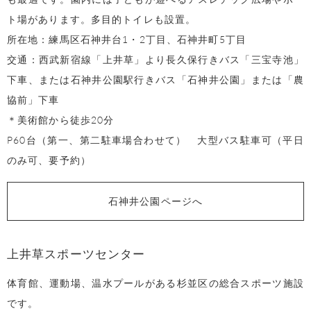
ト場があります。多目的トイレも設置。
所在地：練馬区石神井台1・2丁目、石神井町5丁目
交通：西武新宿線「上井草」より長久保行きバス「三宝寺池」
下車、または石神井公園駅行きバス「石神井公園」または「農
協前」下車
＊美術館から徒歩20分
P60台（第一、第二駐車場合わせて） 大型バス駐車可（平日
のみ可、要予約）
石神井公園ページへ
上井草スポーツセンター
体育館、運動場、温水プールがある杉並区の総合スポーツ施設
です。