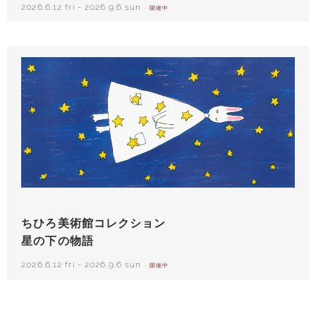
2026.6.12 fri
-
2026.9.6 sun
- 開催中
西巻茅子（日本）『わたしのワンピース』（こぐま社）より 2002年
ちひろ美術館コレクション
星の下の物語
2026.6.12 fri
-
2026.9.6 sun
- 開催中