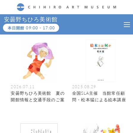
CHIHIRO ART MUSEUM
安曇野ちひろ美術館
本日開館
09:00
-
17:00
2026.07.11
2025.08.29
安曇野ちひろ美術館 夏の
全国SLA主催 当館常任顧
開館情報と交通手段のご案
問・松本猛による絵本講座
内
（全3回）のお知らせ