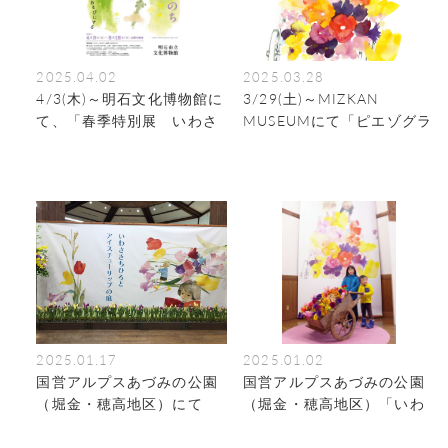
2025.04.02
2025.03.28
4/3(木)～明石文化博物館に
3/29(土)～MIZKAN
て、「春季特別展 いわさ
MUSEUMにて「ピエゾグラ
きちひろ×plaplax あれ こ
フによる いわさきちひろ
れ いのち」が始まります
展」が始まります。
（～5/18）
2025.01.17
2025.01.02
国営アルプスあづみの公園
国営アルプスあづみの公園
（堀金・穂高地区）にて
（堀金・穂高地区）「いわ
「いわさきちひろとアイス
さきちひろとアイスチュー
チューリップの庭」が開催
リップの庭」