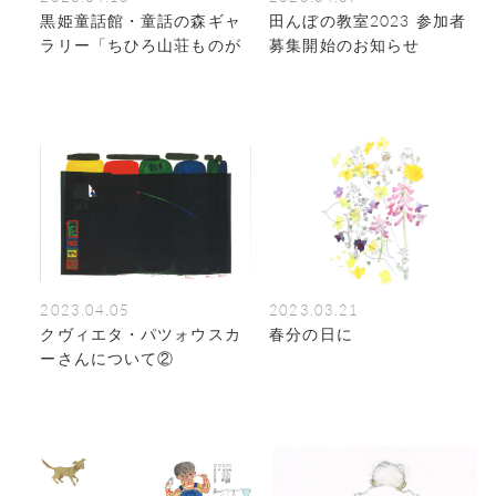
黒姫童話館・童話の森ギャ
田んぼの教室2023 参加者
ラリー「ちひろ山荘ものが
募集開始のお知らせ
たり 画家いわさきちひろと
建築家奥村まこと」（4/15
～7/17）
2023.04.05
2023.03.21
クヴィエタ・パツォウスカ
春分の日に
ーさんについて②