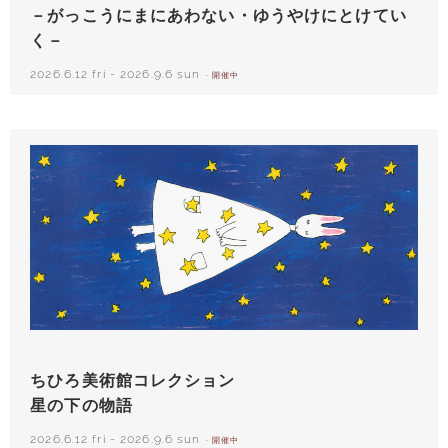
－がっこうにまにあわない・ゆうやけにとけてい
く－
2026.6.12 fri
-
2026.9.6 sun
- 開催中
西巻茅子（日本）『わたしのワンピース』（こぐま社）より 2002年
ちひろ美術館コレクション
星の下の物語
2026.6.12 fri
-
2026.9.6 sun
- 開催中