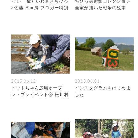
7/17（金）いわさきちひろ
ちひろ美術館コレクション
×佐藤 卓＝展 ブロガー特別
画家が描いた戦争の絵本
鑑賞会のお知らせ
2015.06.12
2015.06.01
トットちゃん広場オープ
インスタグラムをはじめま
ン・プレイベント③ 松川村
した
の畑の先生と農作業体験