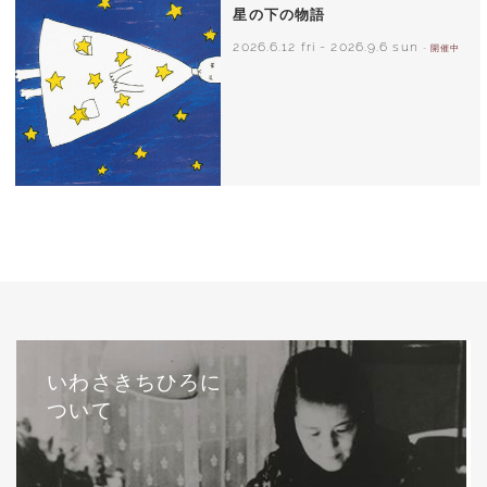
星の下の物語
2026.6.12 fri
-
2026.9.6 sun
- 開催中
西巻茅子（日本）『わたしのワンピース』
（こぐま社）より 2002年
いわさきちひろに
ついて