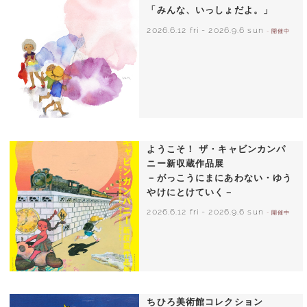
「みんな、いっしょだよ。」
2026.6.12 fri
-
2026.9.6 sun
- 開催中
いわさきちひろ 朝顔と3人の子どもたち
1970年頃
ようこそ！ ザ・キャビンカンパ
ニー新収蔵作品展
－がっこうにまにあわない・ゆう
やけにとけていく－
2026.6.12 fri
-
2026.9.6 sun
- 開催中
ちひろ美術館コレクション