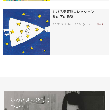
ちひろ美術館コレクション
星の下の物語
2026.6.12 fri
-
2026.9.6 sun
- 開催中
西巻茅子（日本）『わたしのワンピース』
（こぐま社）より 2002年
いわさきちひろに
ついて