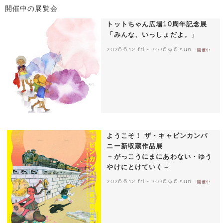
開催中の展覧会
トットちゃん広場10周年記念展
「みんな、いっしょだよ。」
2026.6.12 fri
-
2026.9.6 sun
- 開催中
いわさきちひろ 朝顔と3人の子どもたち
1970年頃
ようこそ！ ザ・キャビンカンパ
ニー新収蔵作品展
－がっこうにまにあわない・ゆう
やけにとけていく－
2026.6.12 fri
-
2026.9.6 sun
- 開催中