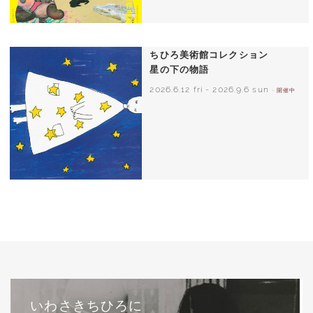
ちひろ美術館コレクション
星の下の物語
2026.6.12 fri
-
2026.9.6 sun
- 開催中
西巻茅子（日本）『わたしのワンピース』
（こぐま社）より 2002年
いわさきちひろに