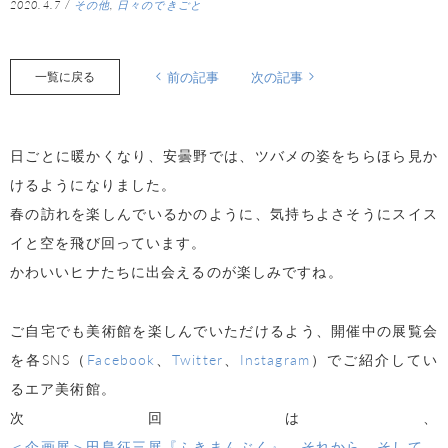
2020.4.7
/
その他
,
日々のできごと
一覧に戻る
前の記事
次の記事
日ごとに暖かくなり、安曇野では、ツバメの姿をちらほら見か
けるようになりました。
春の訪れを楽しんでいるかのように、気持ちよさそうにスイス
イと空を飛び回っています。
かわいいヒナたちに出会えるのが楽しみですね。
ご自宅でも美術館を楽しんでいただけるよう、開催中の展覧会
を各SNS（
Facebook
、
Twitter
、
Instagram
）でご紹介してい
るエア美術館。
次回は、
＜企画展＞田島征三展『ふきまんぶく』―それから、そして、