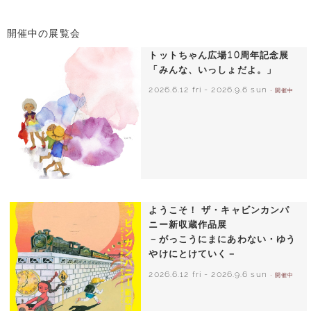
開催中の展覧会
トットちゃん広場10周年記念展
「みんな、いっしょだよ。」
2026.6.12 fri
-
2026.9.6 sun
- 開催中
いわさきちひろ 朝顔と3人の子どもたち
1970年頃
ようこそ！ ザ・キャビンカンパ
ニー新収蔵作品展
－がっこうにまにあわない・ゆう
やけにとけていく－
2026.6.12 fri
-
2026.9.6 sun
- 開催中