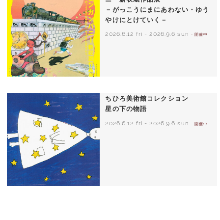
－がっこうにまにあわない・ゆう
やけにとけていく－
2026.6.12 fri
-
2026.9.6 sun
- 開催中
ちひろ美術館コレクション
星の下の物語
2026.6.12 fri
-
2026.9.6 sun
- 開催中
西巻茅子（日本）『わたしのワンピース』
（こぐま社）より 2002年