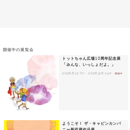
開催中の展覧会
トットちゃん広場10周年記念展
「みんな、いっしょだよ。」
2026.6.12 fri
-
2026.9.6 sun
- 開催中
いわさきちひろ 朝顔と3人の子どもたち
1970年頃
ようこそ！ ザ・キャビンカンパ
ニー新収蔵作品展