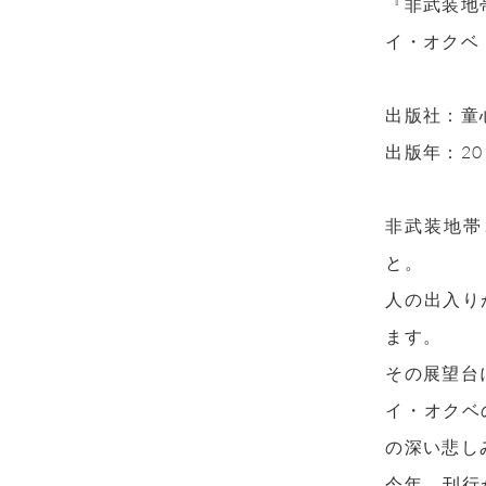
『非武装地
イ・オクベ
出版社：童
出版年：20
非武装地帯
と。
人の出入り
ます。
その展望台
イ・オクベ
の深い悲し
今年、刊行