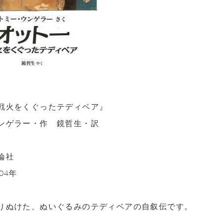
戦火をくぐったテディベア』
ンゲラー・作 鏡哲生・訳
論社
04年
りぬけた、ぬいぐるみのテディベアの自叙伝です。