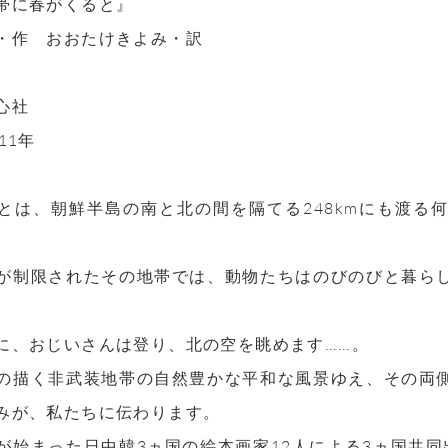
帯に春がくると』
・作 おおたけきよみ・訳
心社
11年
とは、朝鮮半島の南と北の間を隔てる248kmにも渡る
が制限されたその地帯では、動物たちはのびのびと暮ら
に、おじいさんは登り、北の空を眺めます……。
の描く非武装地帯の自然豊かな平和な風景ゆえ、その両
みが、私たちに伝わります。
が始まった日中韓3ヵ国の絵本画家12人による3ヵ国共