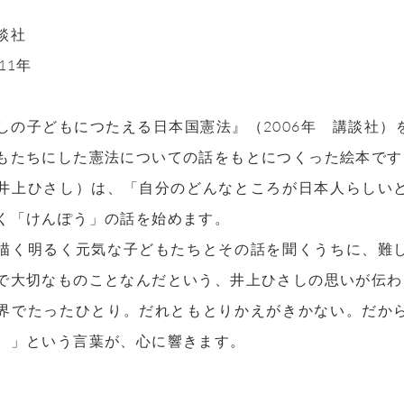
談社
11年
しの子どもにつたえる日本国憲法』（2006年 講談社
もたちにした憲法についての話をもとにつくった絵本です
井上ひさし）は、「自分のどんなところが日本人らしい
く「けんぽう」の話を始めます。
描く明るく元気な子どもたちとその話を聞くうちに、難
で大切なものことなんだという、井上ひさしの思いが伝わ
界でたったひとり。だれともとりかえがきかない。だか
。」という言葉が、心に響きます。