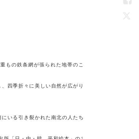
LIN
Fac
Twi
何重もの鉄条網が張られた地帯のこ
し、四季折々に美しい自然が広がり
側にいる引き裂かれた南北の人たち
同出版「日・中・韓 平和絵本」の1