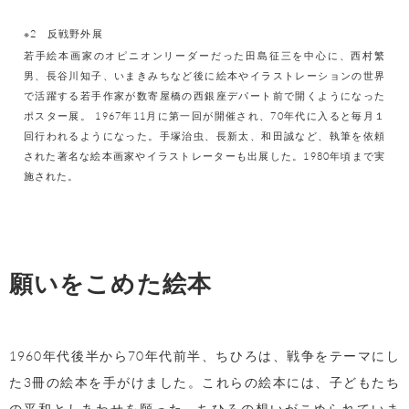
※2 反戦野外展
若手絵本画家のオピニオンリーダーだった田島征三を中心に、西村繁
男、長谷川知子、いまきみちなど後に絵本やイラストレーションの世界
で活躍する若手作家が数寄屋橋の西銀座デパート前で開くようになった
ポスター展。 1967年11月に第一回が開催され、70年代に入ると毎月１
回行われるようになった。手塚治虫、長新太、和田誠など、執筆を依頼
された著名な絵本画家やイラストレーターも出展した。1980年頃まで実
施された。
願いをこめた絵本
1960年代後半から70年代前半、ちひろは、戦争をテーマにし
た3冊の絵本を手がけました。これらの絵本には、子どもたち
の平和としあわせを願った、ちひろの想いがこめられていま