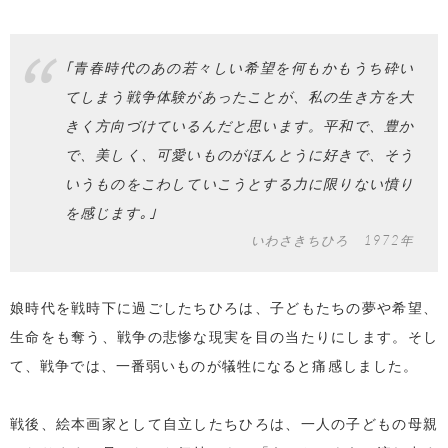
｢青春時代のあの若々しい希望を何もかもうち砕い
てしまう戦争体験があったことが、私の生き方を大
きく方向づけているんだと思います。平和で、豊か
で、美しく、可愛いものがほんとうに好きで、そう
いうものをこわしていこうとする力に限りない憤り
を感じます｡｣
いわさきちひろ 1972年
娘時代を戦時下に過ごしたちひろは、子どもたちの夢や希望、
生命をも奪う、戦争の悲惨な現実を目の当たりにします。そし
て、戦争では、一番弱いものが犠牲になると痛感しました。
戦後、絵本画家として自立したちひろは、一人の子どもの母親