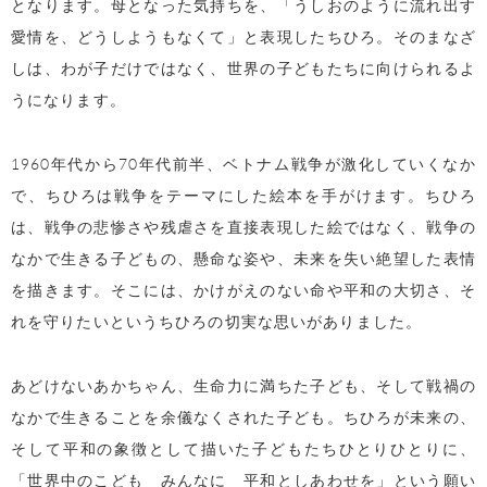
となります。母となった気持ちを、「うしおのように流れ出す
愛情を、どうしようもなくて」と表現したちひろ。そのまなざ
しは、わが子だけではなく、世界の子どもたちに向けられるよ
うになります。
1960年代から70年代前半、ベトナム戦争が激化していくなか
で、ちひろは戦争をテーマにした絵本を手がけます。ちひろ
は、戦争の悲惨さや残虐さを直接表現した絵ではなく、戦争の
なかで生きる子どもの、懸命な姿や、未来を失い絶望した表情
を描きます。そこには、かけがえのない命や平和の大切さ、そ
れを守りたいというちひろの切実な思いがありました。
あどけないあかちゃん、生命力に満ちた子ども、そして戦禍の
なかで生きることを余儀なくされた子ども。ちひろが未来の、
そして平和の象徴として描いた子どもたちひとりひとりに、
「世界中のこども みんなに 平和としあわせを」という願い