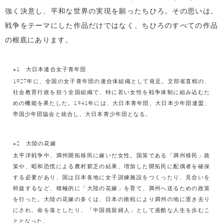
強く決意し、平和な世界の実現を願ったちひろ。その思いは、
戦争をテーマにした作品だけではなく、ちひろのすべての作品
の根底にあります。
※1 大日本連合女子青年団
1927年に、全国の女子青年団の連合体組織として発足。文部省直轄の、
社会教育行政を担う全国組織で、特に若い女性を戦争体制に組み込むた
めの機能を果たした。1941年には、大日本青年団、大日本少年団連盟、
帝国少年団協会と統合し、大日本青少年団となる。
※2 大陸の花嫁
太平洋戦争中、満州開拓移民に嫁いだ女性。国策である「満州移民」政
策や、昭和恐慌による農村窮乏の結果、増加した開拓民に配偶者を確保
する必要があり、国は日本各地に女子訓練施設をつくったり、見合いを
斡旋するなど、積極的に「大陸の花嫁」を育て、満州へ送るための政策
を行った。大陸の花嫁の多くは、日本の敗戦により満州の地に置き去り
にされ、命を落としたり、「中国残留婦人」として過酷な人生を歩むこ
ととなった。