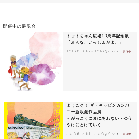
開催中の展覧会
トットちゃん広場10周年記念展
「みんな、いっしょだよ。」
2026.6.12 fri
-
2026.9.6 sun
- 開催中
いわさきちひろ 朝顔と3人の子どもたち
1970年頃
ようこそ！ ザ・キャビンカンパ
ニー新収蔵作品展
－がっこうにまにあわない・ゆう
やけにとけていく－
2026.6.12 fri
-
2026.9.6 sun
- 開催中