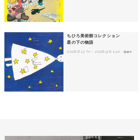
ちひろ美術館コレクション
星の下の物語
2026.6.12 fri
-
2026.9.6 sun
- 開催中
西巻茅子（日本）『わたしのワンピース』
（こぐま社）より 2002年