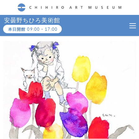
CHIHIRO ART MUSEUM
安曇野ちひろ美術館
本日開館
09:00
-
17:00