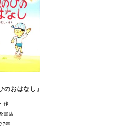
ひのおはなし』
・作
峰書店
97年