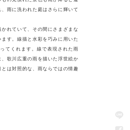
れ、雨に洗われた庭はさらに輝いて
描かれていて、その間にさまざまな
います。線描と水彩を巧みに用いた
語ってくれます。線で表現された雨
は、歌川広重の雨を描いた浮世絵か
日とは対照的な、雨ならではの情趣
SN
Me