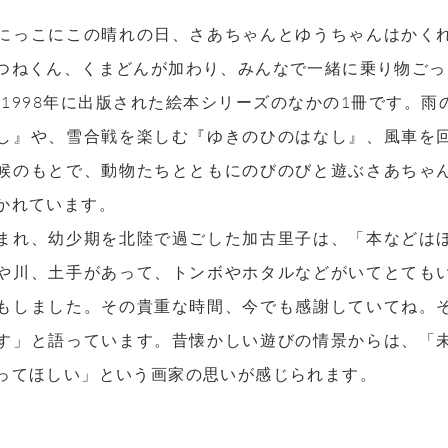
にっこにこの晴れの日、さあちゃんとゆうちゃんはかく
つねくん、くまどんが加わり、みんなで一緒に乗り物ごっ
から1998年に出版された絵本シリーズのなかの1冊です。
し』や、雪合戦を楽しむ『ゆきのひのはなし』、風車を
候のもとで、動物たちとともにのびのびと遊ぶさあちゃ
かれています。
まれ、幼少期を北陸で過ごした加古里子は、「本などは
や川、土手があって、トンボやホタルなどがいてとても
もしました。その貴重な時間、今でも感謝していてね。
す」と語っています。昔懐かしい遊びの情景からは、「
ってほしい」という画家の思いが感じられます。