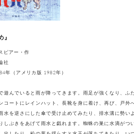
め』
スピアー・作
論社
84年（アメリカ版 1982年）
で遊んでいると雨が降ってきます。雨足が強くなり、ふ
ンコートにレインハット、長靴を身に着け、再び、戸外
雨水を逆さにした傘で受け止めてみたり、排水溝に勢い
りしぶきをあげて雨水と戯れます。蜘蛛の巣に水滴がつ
し出したり、松の葉を揺らすと水玉が落ちてきたり、い