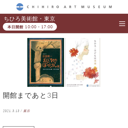
CHIHIRO ART MUSEUM
ちひろ美術館・東京
本日開館
10:00
-
17:00
開館まであと3日
2021.3.13
/
展示