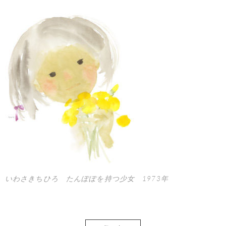
いわさきちひろ たんぽぽを持つ少女 1973年