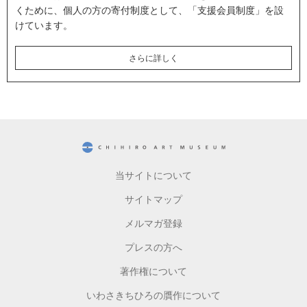
くために、個人の方の寄付制度として、「支援会員制度」を設
けています。
さらに詳しく
CHIHIRO ART MUSEUM
当サイトについて
サイトマップ
メルマガ登録
プレスの方へ
著作権について
いわさきちひろの贋作について