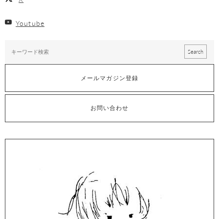
Youtube
メールマガジン登録
お問い合わせ