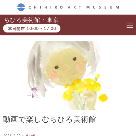
CHIHIRO ART MUSEUM
ちひろ美術館・東京
本日開館
10:00
-
17:00
動画で楽しむちひろ美術館
2021.2.27
/
その他