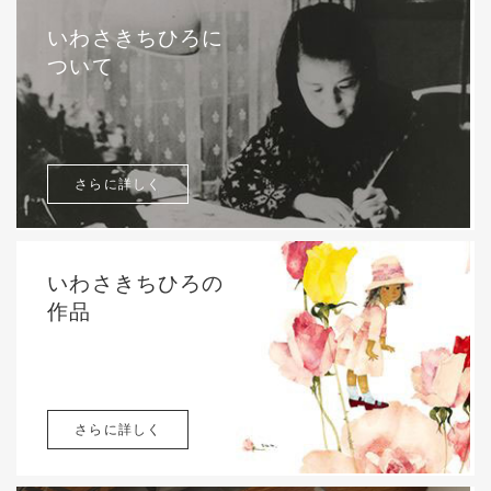
いわさきちひろに
ついて
さらに詳しく
いわさきちひろの
作品
さらに詳しく