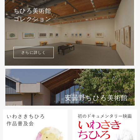
ちひろ美術館
コレクション
さらに詳しく
安曇野ちひろ美術館