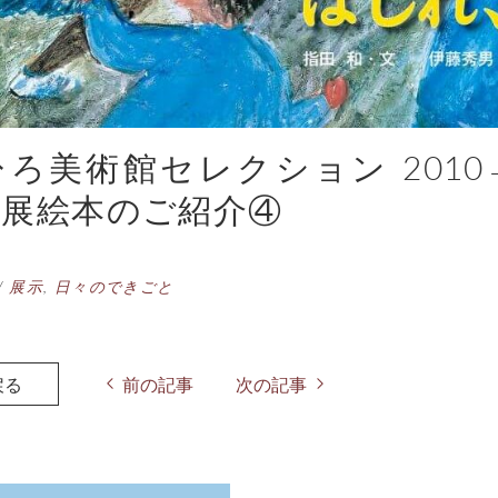
ろ美術館セレクション 2010→
出展絵本のご紹介④
/
展示
,
日々のできごと
戻る
前の記事
次の記事