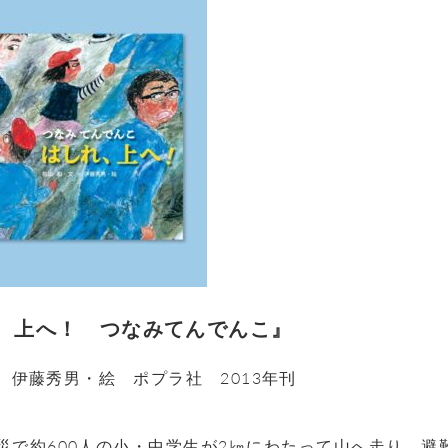
、上へ！ つなみてんでんこ』
 伊藤秀男・絵 ポプラ社 2013年刊
災で約
600
人の小・中学生が
2
㎞にわたって山へ走り、避