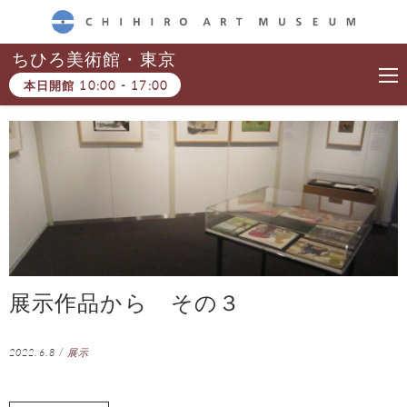
CHIHIRO ART MUSEUM
ちひろ美術館・東京
本日開館
10:00
-
17:00
展示作品から その３
2022.6.8
/
展示