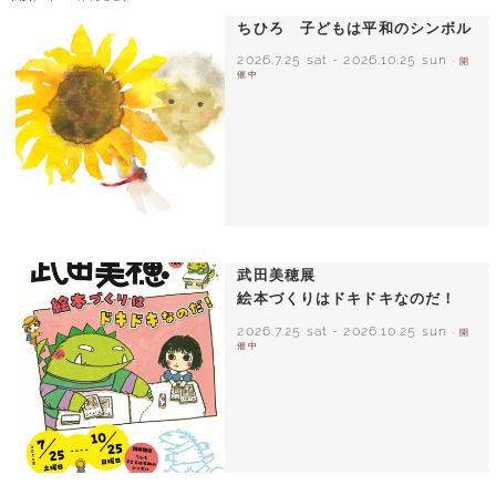
ちひろ 子どもは平和のシンボル
2026.7.25 sat
-
2026.10.25 sun
- 開
催中
いわさきちひろ ひまわりとあかちゃん
1971年
武田美穂展
絵本づくりはドキドキなのだ！
2026.7.25 sat
-
2026.10.25 sun
- 開
催中