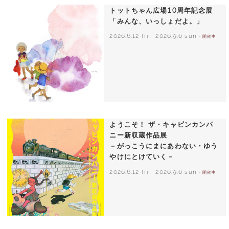
トットちゃん広場10周年記念展
「みんな、いっしょだよ。」
2026.6.12 fri
-
2026.9.6 sun
- 開催中
いわさきちひろ 朝顔と3人の子どもたち
1970年頃
ようこそ！ ザ・キャビンカンパ
ニー新収蔵作品展
－がっこうにまにあわない・ゆう
やけにとけていく－
2026.6.12 fri
-
2026.9.6 sun
- 開催中