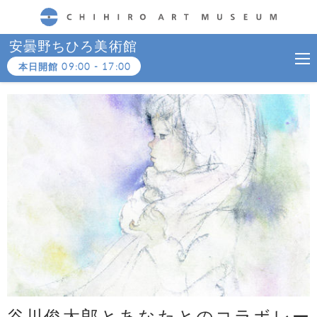
CHIHIRO ART MUSEUM
安曇野ちひろ美術館
本日開館
09:00
-
17:00
谷川俊太郎とあなたとのコラボレー