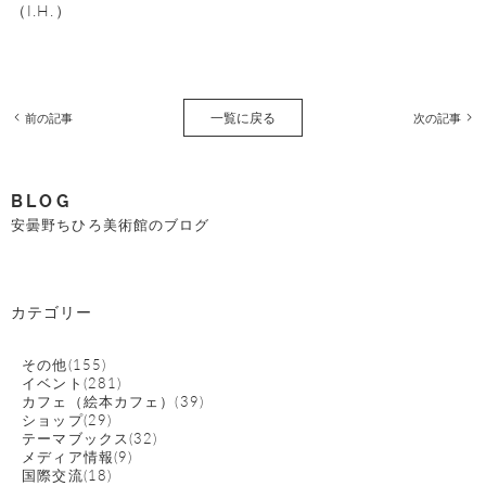
（I.H.）
一覧に戻る
前の記事
次の記事
BLOG
安曇野ちひろ美術館のブログ
カテゴリー
その他(155)
イベント(281)
カフェ（絵本カフェ）(39)
ショップ(29)
テーマブックス(32)
メディア情報(9)
国際交流(18)