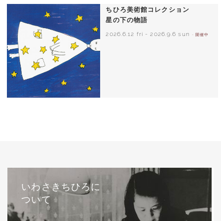
ちひろ美術館コレクション
星の下の物語
2026.6.12 fri
-
2026.9.6 sun
- 開催中
西巻茅子（日本）『わたしのワンピース』
（こぐま社）より 2002年
いわさきちひろに
ついて