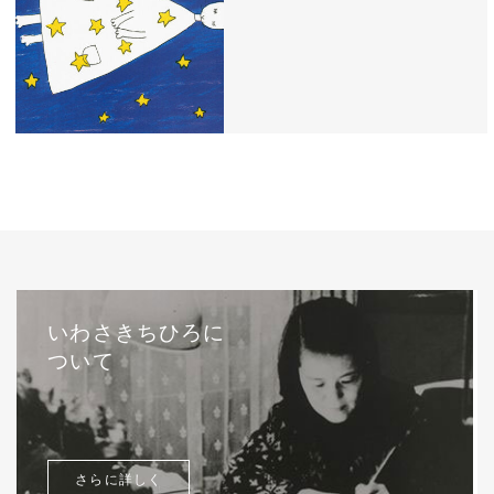
西巻茅子（日本）『わたしのワンピース』
（こぐま社）より 2002年
いわさきちひろに
ついて
さらに詳しく