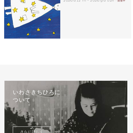
2026.6.12 fri
-
2026.9.6 sun
- 開催中
西巻茅子（日本）『わたしのワンピース』
（こぐま社）より 2002年
いわさきちひろに
ついて
さらに詳しく