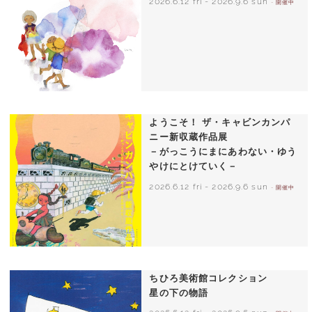
2026.6.12 fri
-
2026.9.6 sun
- 開催中
いわさきちひろ 朝顔と3人の子どもたち
1970年頃
ようこそ！ ザ・キャビンカンパ
ニー新収蔵作品展
－がっこうにまにあわない・ゆう
やけにとけていく－
2026.6.12 fri
-
2026.9.6 sun
- 開催中
ちひろ美術館コレクション
星の下の物語