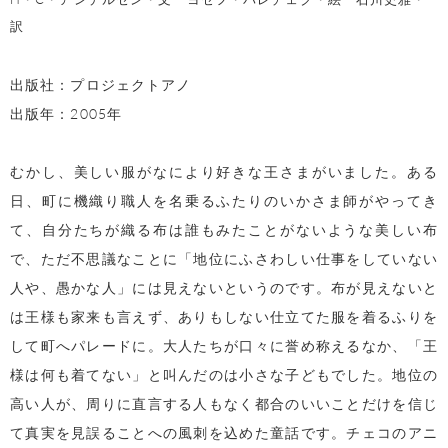
訳
出版社：プロジェクトアノ
出版年：2005年
むかし、美しい服がなにより好きな王さまがいました。ある
日、町に機織り職人を名乗るふたりのいかさま師がやってき
て、自分たちが織る布は誰もみたことがないような美しい布
で、ただ不思議なことに「地位にふさわしい仕事をしていない
人や、愚かな人」には見えないというのです。布が見えないと
は王様も家来も言えず、ありもしない仕立てた服を着るふりを
して町へパレードに。大人たちが口々に誉め称えるなか、「王
様は何も着てない」と叫んだのは小さな子どもでした。地位の
高い人が、周りに直言する人もなく都合のいいことだけを信じ
て真実を見誤ることへの風刺を込めた童話です。チェコのアニ