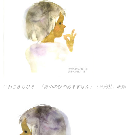
いわさきちひろ 『あめのひのおるすばん』（至光社）表紙