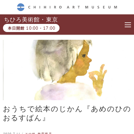
CHIHIRO ART MUSEUM
ちひろ美術館・東京
本日開館
10:00
-
17:00
おうちで絵本のじかん『あめのひの
おるすばん』
2020.7.11
/
その他
,
教育普及