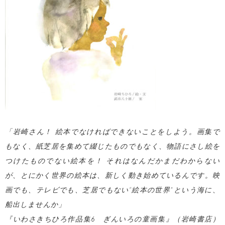
「岩崎さん！ 絵本でなければできないことをしよう。画集で
もなく、紙芝居を集めて綴じたものでもなく、物語にさし絵を
つけたものでない絵本を！ それはなんだかまだわからない
が、とにかく世界の絵本は、新しく動き始めているんです。映
画でも、テレビでも、芝居でもない“絵本の世界”という海に、
船出しませんか」
『いわさきちひろ作品集6 ぎんいろの童画集』（岩崎書店）