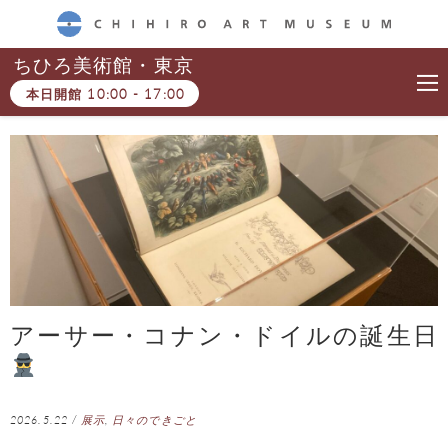
CHIHIRO ART MUSEUM
ちひろ美術館・東京
本日開館
10:00
-
17:00
アーサー・コナン・ドイルの誕生日
2026.5.22
/
展示
,
日々のできごと