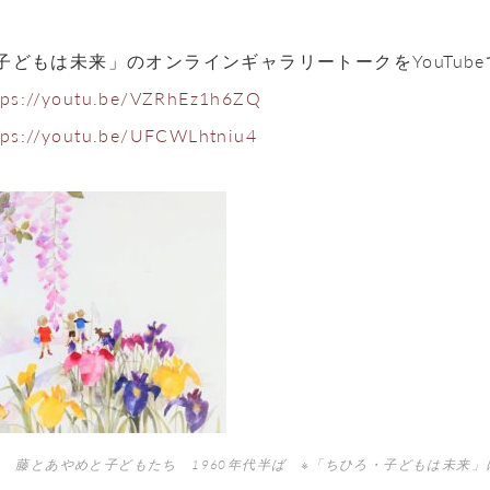
子どもは未来」のオンラインギャラリートークをYouTub
tps://youtu.be/VZRhEz1h6ZQ
tps://youtu.be/UFCWLhtniu4
 藤とあやめと子どもたち 1960年代半ば ※「ちひろ・子どもは未来