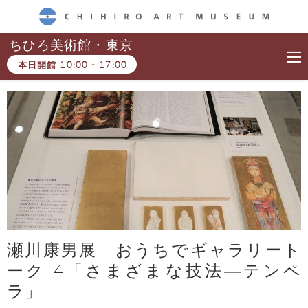
CHIHIRO ART MUSEUM
ちひろ美術館・東京
本日開館
10:00
-
17:00
瀬川康男展 おうちでギャラリート
ーク 4「さまざまな技法―テンペ
ラ」