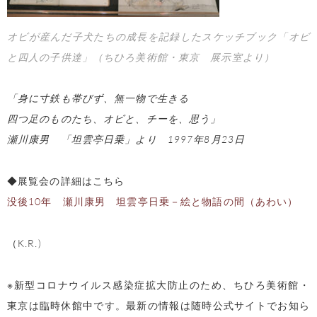
オビが産んだ子犬たちの成長を記録したスケッチブック「オビ
と四人の子供達」（ちひろ美術館・東京 展示室より）
「身に寸鉄も帯びず、無一物で生きる
四つ足のものたち、オビと、チーを、思う」
瀬川康男 「坦雲亭日乗」より 1997年8月23日
◆展覧会の詳細はこちら
没後10年 瀬川康男 坦雲亭日乗－絵と物語の間（あわい）
（K.R.)
※新型コロナウイルス感染症拡大防止のため、ちひろ美術館・
東京は臨時休館中です。最新の情報は随時公式サイトでお知ら