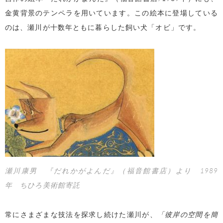
金黄背景のテンペラを用いています。この絵本に登場している
のは、瀬川が十数年ともに暮らした飼い犬「オビ」です。
瀬川康男 『だれかがよんだ』（福音館書店）より 1989
年 ちひろ美術館寄託
常にさまざまな技法を探求し続けた瀬川が、
「彼岸の空間を簡