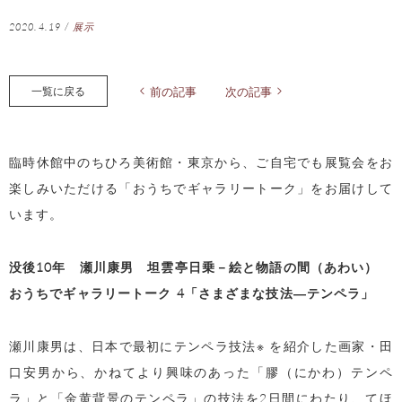
2020.4.19
/
展示
一覧に戻る
前の記事
次の記事
臨時休館中のちひろ美術館・東京から、ご自宅でも展覧会をお
楽しみいただける「おうちでギャラリートーク」をお届けして
います。
没後10年 瀬川康男 坦雲亭日乗－絵と物語の間（あわい）
おうちでギャラリートーク 4「さまざまな技法―テンペラ」
瀬川康男は、日本で最初にテンペラ技法※ を紹介した画家・田
口安男から、かねてより興味のあった「膠（にかわ）テンペ
ラ」と「金黄背景のテンペラ」の技法を2日間にわたり、てほ