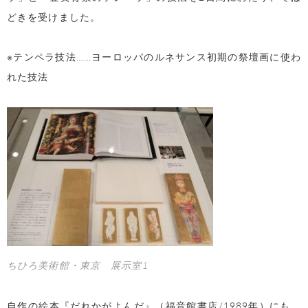
どきを受けました。
※テンペラ技法……ヨーロッパのルネサンス初期の祭壇画に使わ
れた技法
ちひろ美術館・東京 展示室1
自作の絵本『だれかがよんだ』（福音館書店/1989年）にも、