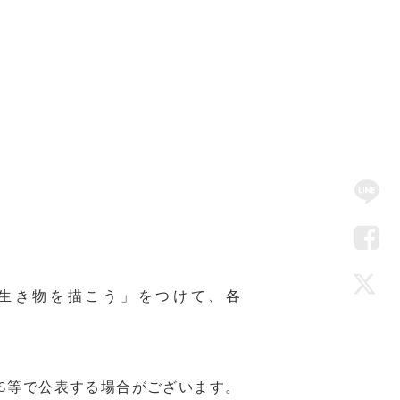
SN
Me
LIN
Fac
い生き物を描こう」をつけて、各
Twi
S等で公表する場合がございます。