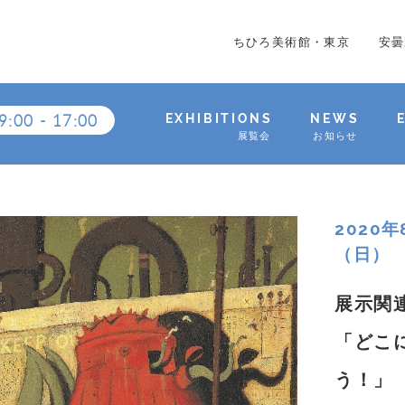
ちひろ美術館・東京
安曇
9:00
-
17:00
EXHIBITIONS
NEWS
展覧会
お知らせ
2020
（日）
展示関
「どこ
う！」