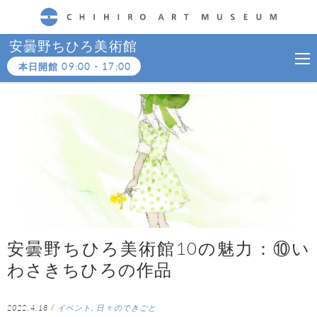
CHIHIRO ART MUSEUM
安曇野ちひろ美術館
本日開館
09:00
-
17:00
安曇野ちひろ美術館10の魅力：⑩い
わさきちひろの作品
2022.4.18
/
イベント
,
日々のできごと