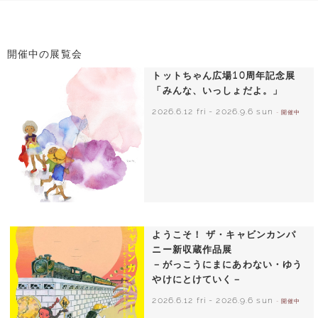
開催中の展覧会
トットちゃん広場10周年記念展
「みんな、いっしょだよ。」
2026.6.12 fri
-
2026.9.6 sun
- 開催中
いわさきちひろ 朝顔と3人の子どもたち
1970年頃
ようこそ！ ザ・キャビンカンパ
ニー新収蔵作品展
－がっこうにまにあわない・ゆう
やけにとけていく－
2026.6.12 fri
-
2026.9.6 sun
- 開催中