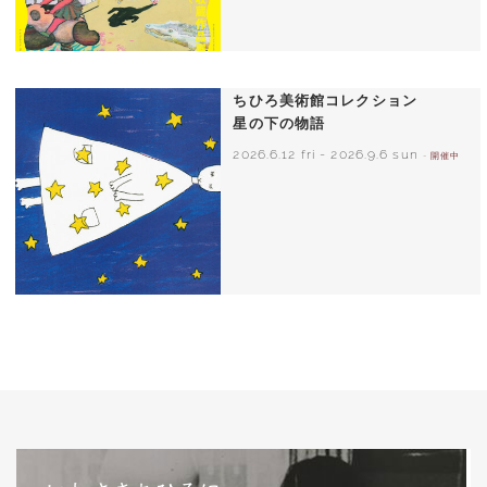
ちひろ美術館コレクション
星の下の物語
2026.6.12 fri
-
2026.9.6 sun
- 開催中
西巻茅子（日本）『わたしのワンピース』
（こぐま社）より 2002年