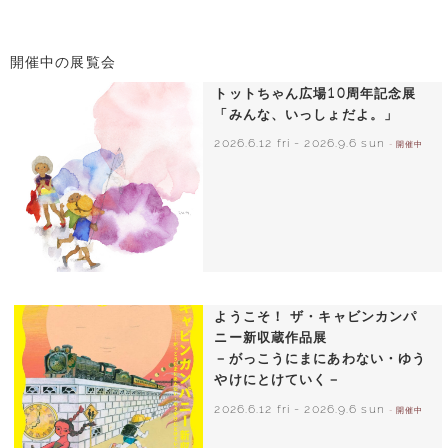
開催中の展覧会
トットちゃん広場10周年記念展
「みんな、いっしょだよ。」
2026.6.12 fri
-
2026.9.6 sun
- 開催中
いわさきちひろ 朝顔と3人の子どもたち
1970年頃
ようこそ！ ザ・キャビンカンパ
ニー新収蔵作品展
－がっこうにまにあわない・ゆう
やけにとけていく－
2026.6.12 fri
-
2026.9.6 sun
- 開催中