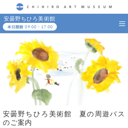
CHIHIRO ART MUSEUM
安曇野ちひろ美術館
本日開館
09:00
-
17:00
安曇野ちひろ美術館 夏の周遊バス
のご案内