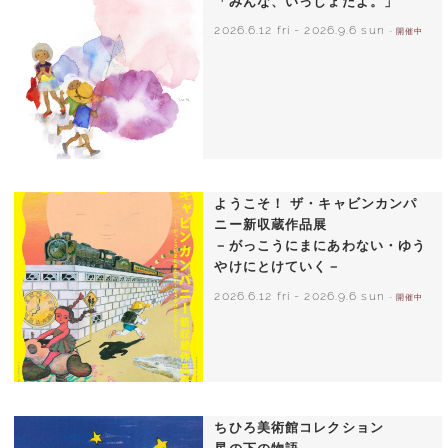
「みんな、いっしょだよ。」
2026.6.12 fri
-
2026.9.6 sun
- 開催中
いわさきちひろ 朝顔と3人の子どもたち
1970年頃
ようこそ！ ザ・キャビンカンパ
ニー新収蔵作品展
－がっこうにまにあわない・ゆう
やけにとけていく－
2026.6.12 fri
-
2026.9.6 sun
- 開催中
ちひろ美術館コレクション
星の下の物語