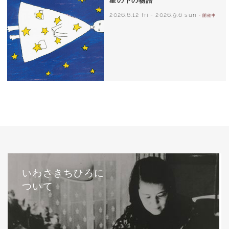
2026.6.12 fri
-
2026.9.6 sun
- 開催中
西巻茅子（日本）『わたしのワンピース』
（こぐま社）より 2002年
いわさきちひろに
ついて