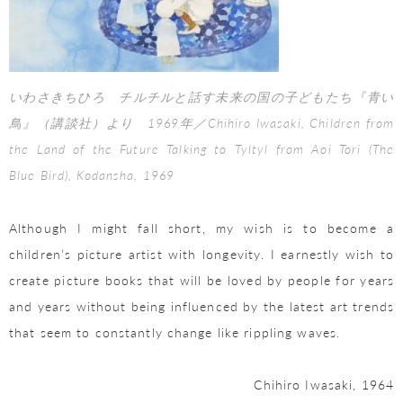
いわさきちひろ チルチルと話す未来の国の子どもたち『青い
鳥』（講談社）より 1969年／Chihiro Iwasaki, Children from
the Land of the Future Talking to Tyltyl from Aoi Tori (The
Blue Bird), Kodansha, 1969
Although I might fall short, my wish is to become a
children’s picture artist with longevity. I earnestly wish to
create picture books that will be loved by people for years
and years without being influenced by the latest art trends
that seem to constantly change like rippling waves.
Chihiro Iwasaki, 1964