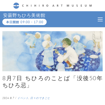
CHIHIRO ART MUSEUM
安曇野ちひろ美術館
本日開館
09:00
-
17:00
8月7日 ちひろのことば「没後50年
ちひろ忌」
2024.8.7
/
イベント
,
日々のできごと