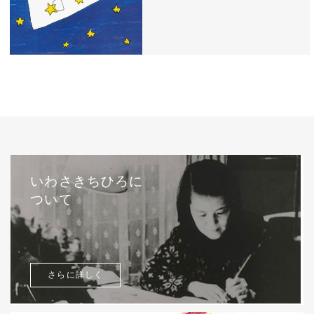
西巻茅子（日本）『わたしのワンピース』
（こぐま社）より 2002年
いわさきちひろに
ついて
さらに詳しく