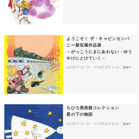
いわさきちひろ 朝顔と3人の子どもたち
1970年頃
ようこそ！ ザ・キャビンカンパ
ニー新収蔵作品展
－がっこうにまにあわない・ゆう
やけにとけていく－
2026.6.12 fri
-
2026.9.6 sun
- 開催中
ちひろ美術館コレクション
星の下の物語
2026.6.12 fri
-
2026.9.6 sun
- 開催中