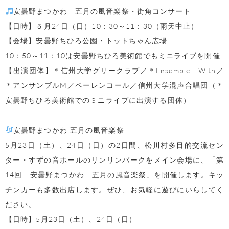
安曇野まつかわ 五月の風音楽祭・街角コンサート
【日時】５月24日（日）10：30～11：30（雨天中止）
【会場】安曇野ちひろ公園・トットちゃん広場
10：50～11：10は安曇野ちひろ美術館でもミニライブを開催
【出演団体】＊信州大学グリークラブ／＊Ensemble With／
＊アンサンブルM／ベーレンコール／信州大学混声合唱団（＊
安曇野ちひろ美術館でのミニライブに出演する団体）
安曇野まつかわ 五月の風音楽祭
5月23日（土）、24日（日）の2日間、松川村多目的交流セン
ター・すずの音ホールのリンリンパークをメイン会場に、「第
14回 安曇野まつかわ 五月の風音楽祭」を開催します。キッ
チンカーも多数出店します。ぜひ、お気軽に遊びにいらしてく
ださい。
【日時】5月23日（土）、24日（日）