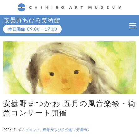
CHIHIRO ART MUSEUM
安曇野ちひろ美術館
本日開館
09:00
-
17:00
安曇野まつかわ 五月の風音楽祭・街
角コンサート開催
2026.5.18
/
イベント
,
安曇野ちひろ公園（安曇野）