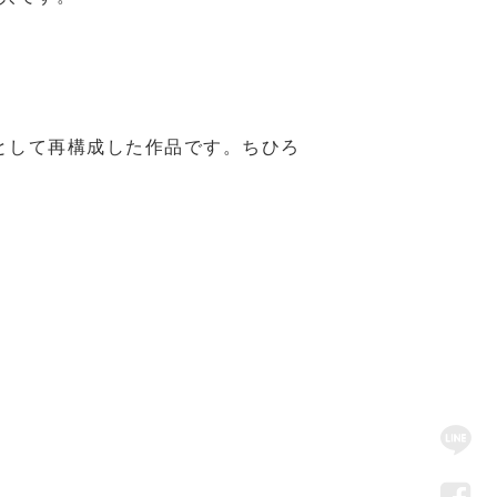
として再構成した作品です。ちひろ
SN
Me