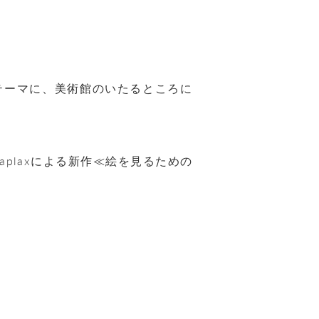
テーマに、美術館のいたるところに
laplax
による新作≪絵を見るための