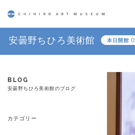
CHIHIRO ART MUSEUM
安曇野ちひろ美術館
本日開館
0
BLOG
安曇野ちひろ美術館のブログ
カテゴリー