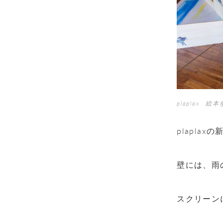
plaplax 
plaplax
の
壁には、雨
スクリーン