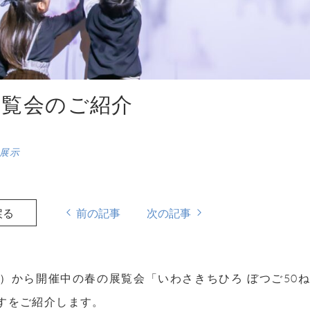
展覧会のご紹介
展示
戻る
前の記事
次の記事
）から開催中の春の展覧会「いわさきちひろ ぼつご
50
ね
すをご紹介します。