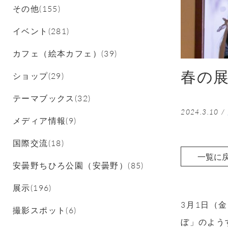
その他(155)
イベント(281)
カフェ（絵本カフェ）(39)
春の
ショップ(29)
テーマブックス(32)
2024.3.10
/
メディア情報(9)
国際交流(18)
一覧に
安曇野ちひろ公園（安曇野）(85)
展示(196)
3
月
1
日（金
撮影スポット(6)
ぼ」のよう