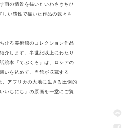
す雨の情景を描いたいわさきちひ
ずしい感性で描いた作品の数々を
ちひろ美術館のコレクション作品
紹介します。半世紀以上にわたり
話絵本『てぶくろ』は、ロシアの
願いを込めて、当館が収蔵する
は、アフリカの大地に生きる圧倒的
いいちにち』の原画を一堂にご覧
SN
Me