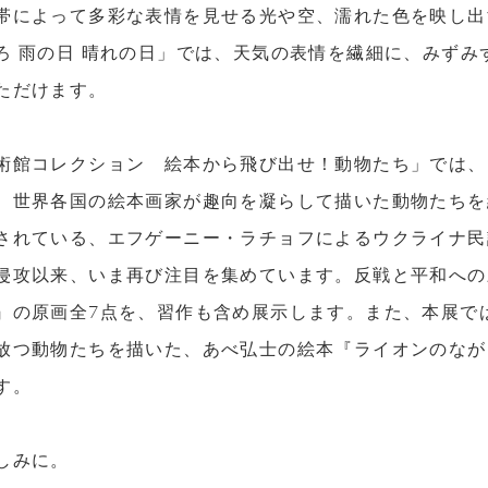
帯によって多彩な表情を見せる光や空、濡れた色を映し出
ろ 雨の日 晴れの日」では、天気の表情を繊細に、みずみ
ただけます。
術館コレクション 絵本から飛び出せ！動物たち」では、
、世界各国の絵本画家が趣向を凝らして描いた動物たちを
されている、エフゲーニー・ラチョフによるウクライナ民
侵攻以来、いま再び注目を集めています。反戦と平和への
』の原画全
7
点を、習作も含め展示します。また、本展で
放つ動物たちを描いた、あべ弘士の絵本『ライオンのなが
す。
しみに。