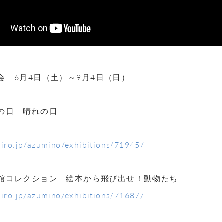
覧会
6
月
4
日（土）～
9
月
4
日（日）
の日 晴れの日
ihiro.jp/azumino/exhibitions/71945/
館コレクション 絵本から飛び出せ！動物たち
ihiro.jp/azumino/exhibitions/71687/