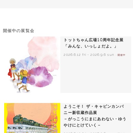
開催中の展覧会
トットちゃん広場10周年記念展
「みんな、いっしょだよ。」
2026.6.12 fri
-
2026.9.6 sun
- 開催中
いわさきちひろ 朝顔と3人の子どもたち
1970年頃
ようこそ！ ザ・キャビンカンパ
ニー新収蔵作品展
－がっこうにまにあわない・ゆう
やけにとけていく－