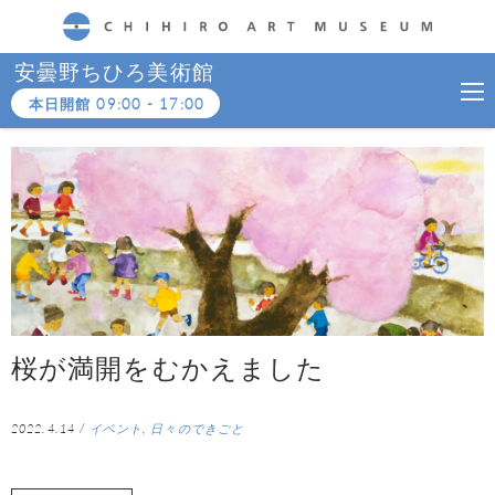
CHIHIRO ART MUSEUM
安曇野ちひろ美術館
本日開館
09:00
-
17:00
桜が満開をむかえました
2022.4.14
/
イベント
,
日々のできごと