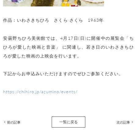
作品：いわさきちひろ さくら さくら
1963
年
安曇野ちひろ美術館では、
4
月
17
日
(
日
)
に
開催中の展覧会「ち
ひろが愛した映画と音楽」 に関連し、若き日のいわさきちひ
ろが愛した映画の上映会を行います。
下記からお申込みいただけますのでぜひご参加ください。
https://chihiro.jp/azumino/events/
一覧に戻る
前の記事
次の記事