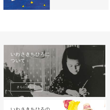
西巻茅子（日本）『わたしのワンピース』
（こぐま社）より 2002年
いわさきちひろに
ついて
さらに詳しく
いわさきちひろの