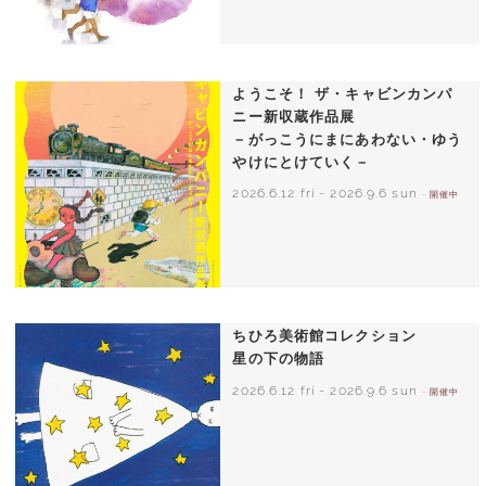
いわさきちひろ 朝顔と3人の子どもたち
1970年頃
ようこそ！ ザ・キャビンカンパ
ニー新収蔵作品展
－がっこうにまにあわない・ゆう
やけにとけていく－
2026.6.12 fri
-
2026.9.6 sun
- 開催中
ちひろ美術館コレクション
星の下の物語
2026.6.12 fri
-
2026.9.6 sun
- 開催中