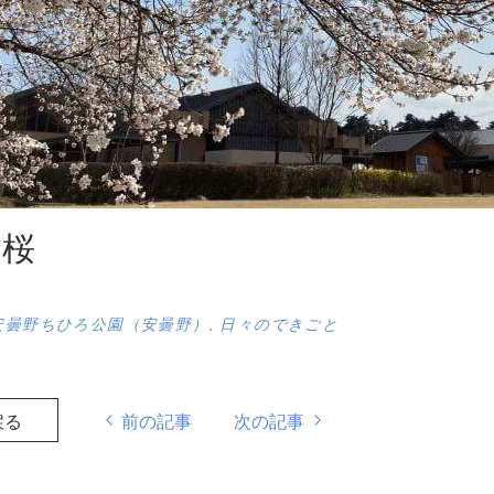
の桜
安曇野ちひろ公園（安曇野）
,
日々のできごと
戻る
前の記事
次の記事