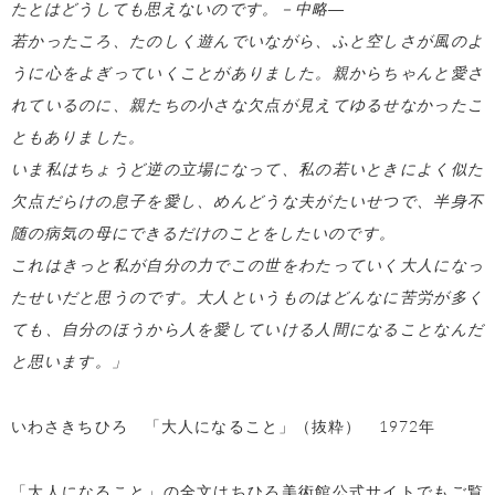
たとはどうしても思えないのです。－中略―
若かったころ、たのしく遊んでいながら、ふと空しさが風のよ
うに心をよぎっていくことがありました。親からちゃんと愛さ
れているのに、親たちの小さな欠点が見えてゆるせなかったこ
ともありました。
いま私はちょうど逆の立場になって、私の若いときによく似た
欠点だらけの息子を愛し、めんどうな夫がたいせつで、半身不
随の病気の母にできるだけのことをしたいのです。
これはきっと私が自分の力でこの世をわたっていく大人になっ
たせいだと思うのです。大人というものはどんなに苦労が多く
ても、自分のほうから人を愛していける人間になることなんだ
と思います。」
いわさきちひろ 「大人になること」（抜粋） 1972年
「大人になること」の全文はちひろ美術館公式サイトでもご覧