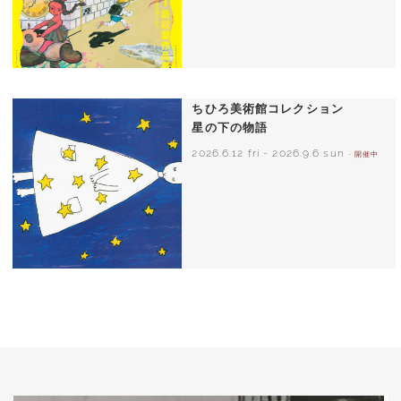
ちひろ美術館コレクション
星の下の物語
2026.6.12 fri
-
2026.9.6 sun
- 開催中
西巻茅子（日本）『わたしのワンピース』
（こぐま社）より 2002年