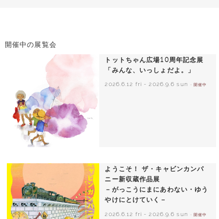
開催中の展覧会
トットちゃん広場10周年記念展
「みんな、いっしょだよ。」
2026.6.12 fri
-
2026.9.6 sun
- 開催中
いわさきちひろ 朝顔と3人の子どもたち
1970年頃
ようこそ！ ザ・キャビンカンパ
ニー新収蔵作品展
－がっこうにまにあわない・ゆう
やけにとけていく－
2026.6.12 fri
-
2026.9.6 sun
- 開催中