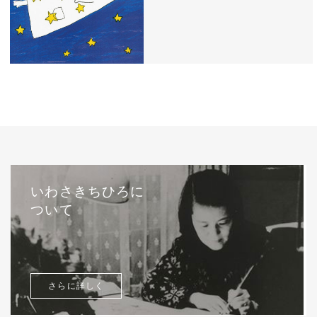
西巻茅子（日本）『わたしのワンピース』
（こぐま社）より 2002年
いわさきちひろに
ついて
さらに詳しく