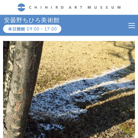
CHIHIRO ART MUSEUM
安曇野ちひろ美術館
本日開館
09:00
-
17:00