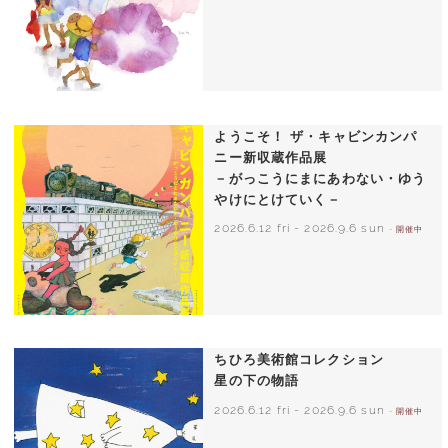
いわさきちひろ 朝顔と3人の子どもたち
1970年頃
ようこそ！ ザ・キャビンカンパ
ニー新収蔵作品展
－がっこうにまにあわない・ゆう
やけにとけていく－
2026.6.12 fri
-
2026.9.6 sun
- 開催中
ちひろ美術館コレクション
星の下の物語
2026.6.12 fri
-
2026.9.6 sun
- 開催中