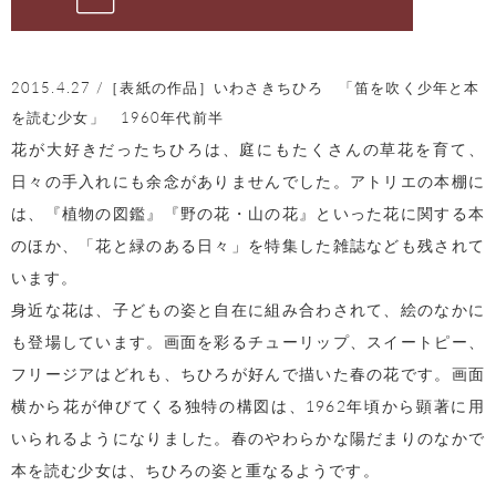
2015.4.27 /［表紙の作品］いわさきちひろ 「笛を吹く少年と本
を読む少女」 1960年代前半
花が大好きだったちひろは、庭にもたくさんの草花を育て、
日々の手入れにも余念がありませんでした。アトリエの本棚に
は、『植物の図鑑』『野の花・山の花』といった花に関する本
のほか、「花と緑のある日々」を特集した雑誌なども残されて
います。
身近な花は、子どもの姿と自在に組み合わされて、絵のなかに
も登場しています。画面を彩るチューリップ、スイートピー、
フリージアはどれも、ちひろが好んで描いた春の花です。画面
横から花が伸びてくる独特の構図は、1962年頃から顕著に用
いられるようになりました。春のやわらかな陽だまりのなかで
本を読む少女は、ちひろの姿と重なるようです。