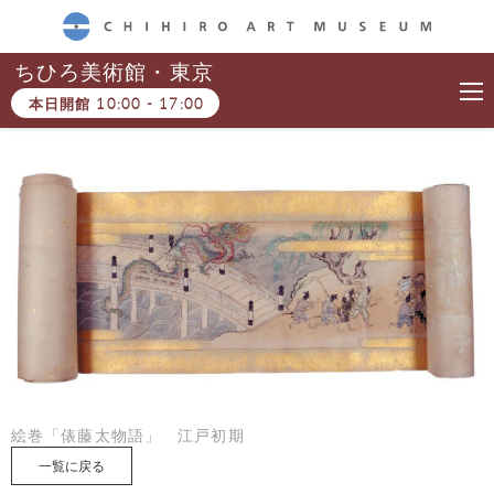
CHIHIRO ART MUSEUM
ちひろ美術館・東京
本日開館
10:00
-
17:00
絵巻「俵藤太物語」 江戸初期
一覧に戻る