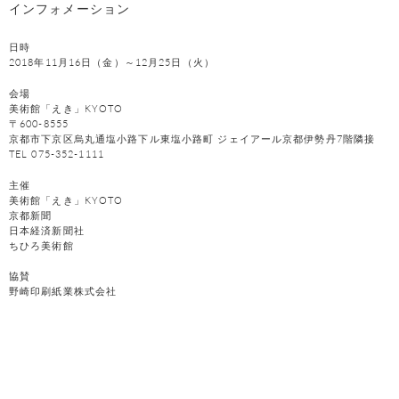
インフォメーション
日時
2018年11月16日（金）～12月25日（火）
会場
美術館「えき」KYOTO
〒600-8555
京都市下京区烏丸通塩小路下ル東塩小路町 ジェイアール京都伊勢丹7階隣接
TEL 075-352-1111
主催
美術館「えき」KYOTO
京都新聞
日本経済新聞社
ちひろ美術館
協賛
野崎印刷紙業株式会社