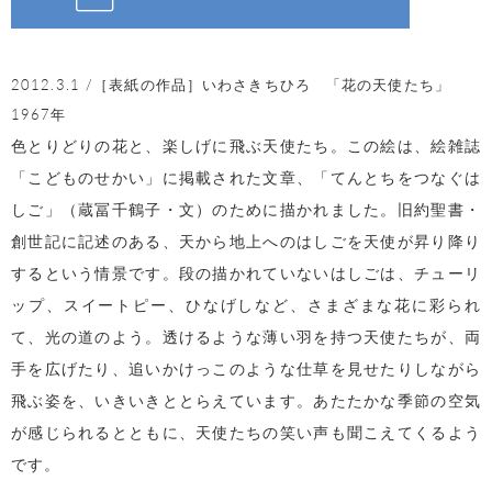
2012.3.1 /［表紙の作品］いわさきちひろ 「花の天使たち」
1967年
色とりどりの花と、楽しげに飛ぶ天使たち。この絵は、絵雑誌
「こどものせかい」に掲載された文章、「てんとちをつなぐは
しご」（蔵冨千鶴子・文）のために描かれました。旧約聖書・
創世記に記述のある、天から地上へのはしごを天使が昇り降り
するという情景です。段の描かれていないはしごは、チューリ
ップ、スイートピー、ひなげしなど、さまざまな花に彩られ
て、光の道のよう。透けるような薄い羽を持つ天使たちが、両
手を広げたり、追いかけっこのような仕草を見せたりしながら
飛ぶ姿を、いきいきととらえています。あたたかな季節の空気
が感じられるとともに、天使たちの笑い声も聞こえてくるよう
です。