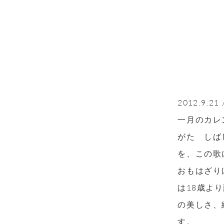
2012.9
一月のカレ
がた しば
を、この歌
おもはざり
は18歳よ
の美しさ、
す。