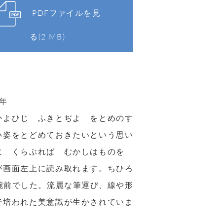
PDFファイルを見
る(2 MB)
1年
かよひじ ふきとぢよ をとめのす
い姿をとどめておきたいという思い
ろに くらぶれば むかしはものを
が画面左上に読み取れます。ちひろ
腕前でした。流麗な筆運び、線や形
で培われた美意識が生かされていま