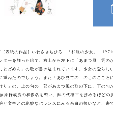
.21 /［表紙の作品］いわさきちひろ 「和服の少女」 197
ンダーを飾った絵で、右上から左下に「あまつ風 雲の
しとどめん」の歌が書き込まれています。少女の愛らし
に重ねたのでしょう。また「あひ見ての のちのここ
けり」の、上の句の一部があまつ風の歌の下に、下の句
り藤原行成流の和仮名を習い、師の代稽古を務めるほどの
絵と文字との絶妙なバランスにみる余白の扱いなど、書