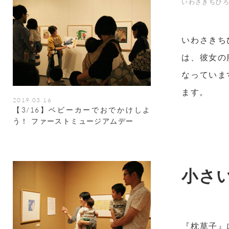
いわさきちひろ
いわさきち
は、彼女の
なっていま
ます。
2019.03.16
【3/16】ベビーカーでおでかけしよ
う！ ファーストミュージアムデー
小さ
『枕草子』