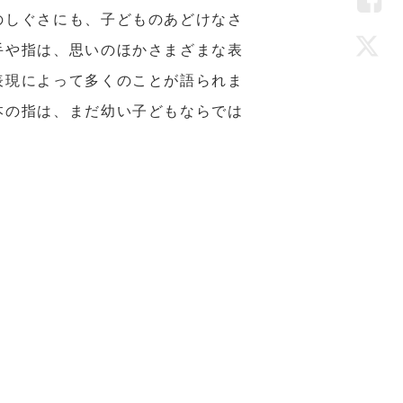
LIN
のしぐさにも、子どものあどけなさ
Fac
手や指は、思いのほかさまざまな表
表現によって多くのことが語られま
Twi
本の指は、まだ幼い子どもならでは