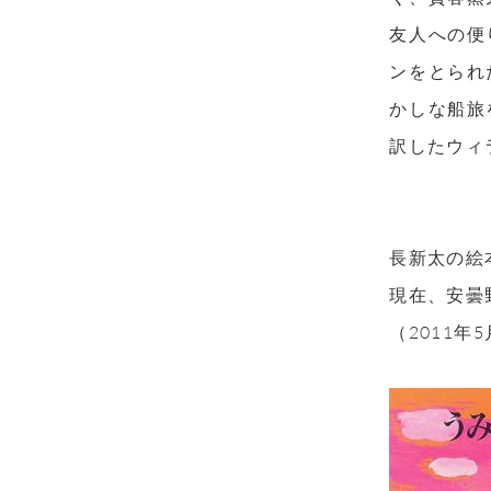
友人への便
ンをとられ
かしな船旅
訳したウィ
長新太の絵
現在、安曇
（2011年