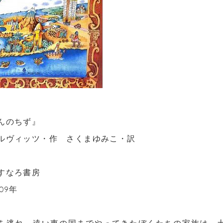
んのちず』
ルヴィッツ・作 さくまゆみこ・訳
すなろ書房
09年
を逃れ、遠い東の国までやってきたぼくたちの家族は、