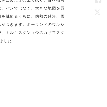
LIN
は、パンではなく、大きな地図を買
Fac
図を眺めるうちに、灼熱の砂漠、雪
Twi
気がつきます。ポーランドのワルシ
が、トルキスタン（今のカザフスタ
ました。