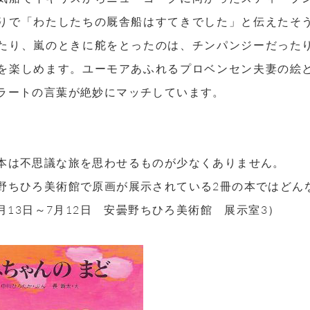
りで「わたしたちの厩舎船はすてきでした」と伝えたそ
たり、嵐のときに舵をとったのは、チンパンジーだった
を楽しめます。ユーモアあふれるプロベンセン夫妻の絵
ラートの言葉が絶妙にマッチしています。
本は不思議な旅を思わせるものが少なくありません。
野ちひろ美術館で原画が展示されている2冊の本ではどん
5月13日～7月12日 安曇野ちひろ美術館 展示室3）