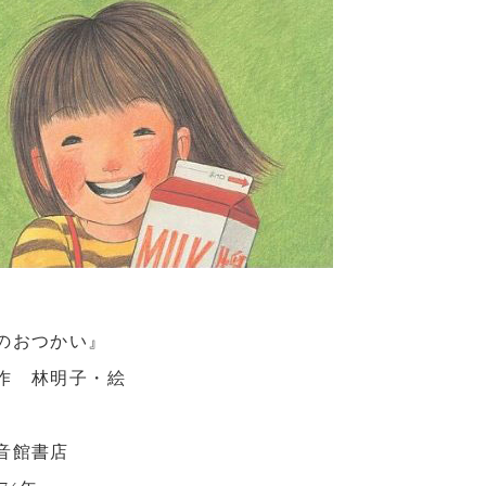
のおつかい』
作 林明子・絵
音館書店