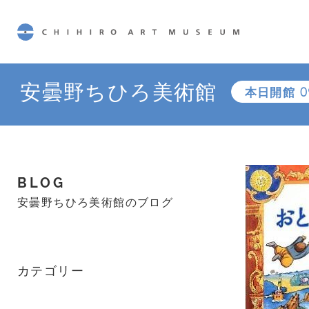
CHIHIRO ART MUSEUM
安曇野ちひろ美術館
本日開館
0
BLOG
安曇野ちひろ美術館のブログ
カテゴリー