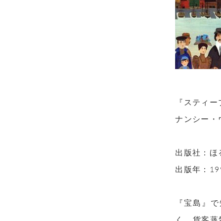
『スティー
ナンシー・
出版社：ほ
出版年：19
『宝島』で
く、貨客蒸