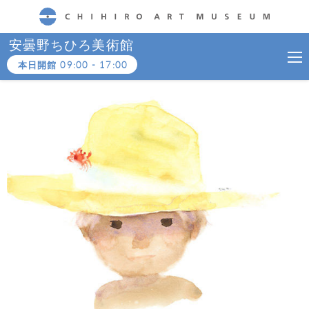
CHIHIRO ART MUSEUM
安曇野ちひろ美術館
本日開館
09:00
-
17:00