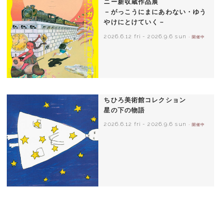
ニー新収蔵作品展
－がっこうにまにあわない・ゆう
やけにとけていく－
2026.6.12 fri
-
2026.9.6 sun
- 開催中
ちひろ美術館コレクション
星の下の物語
2026.6.12 fri
-
2026.9.6 sun
- 開催中
西巻茅子（日本）『わたしのワンピース』
（こぐま社）より 2002年