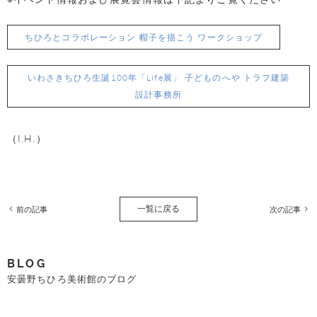
ちひろとコラボレーション 帽子を描こう ワークショップ
いわさきちひろ生誕100年「Life展」 子どものへや トラフ建築
設計事務所
（I.H.）
一覧に戻る
前の記事
次の記事
BLOG
安曇野ちひろ美術館のブログ