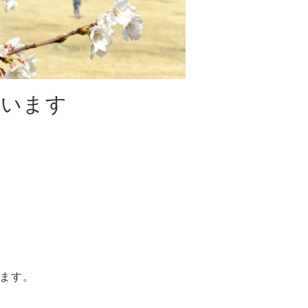
ています
ます。