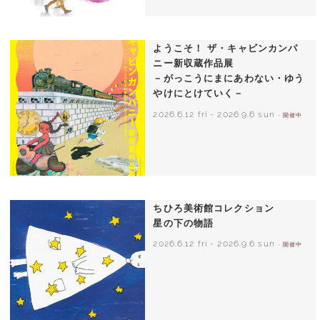
いわさきちひろ 朝顔と3人の子どもたち
1970年頃
ようこそ！ ザ・キャビンカンパ
ニー新収蔵作品展
－がっこうにまにあわない・ゆう
やけにとけていく－
2026.6.12 fri
-
2026.9.6 sun
- 開催中
ちひろ美術館コレクション
星の下の物語
2026.6.12 fri
-
2026.9.6 sun
- 開催中