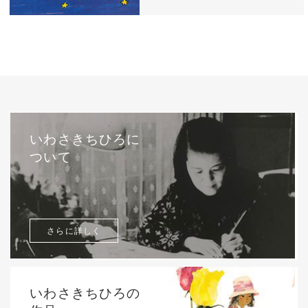
西巻茅子（日本）『わたしのワンピース』
（こぐま社）より 2002年
いわさきちひろに
ついて
さらに詳しく
いわさきちひろの